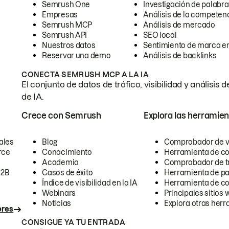
Semrush One
Investigación de palabra
Empresas
Análisis de la competen
Semrush MCP
Análisis de mercado
Semrush API
SEO local
Nuestros datos
Sentimiento de marca en
Reservar una demo
Análisis de backlinks
CONECTA SEMRUSH MCP A LA IA
El conjunto de datos de tráfico, visibilidad y anális
de IA.
Crece con Semrush
Explora las herramien
ales
Blog
Comprobador de vis
rce
Conocimiento
Herramienta de c
Academia
Comprobador de trá
B2B
Casos de éxito
Herramienta de pa
Índice de visibilidad en la IA
Herramienta de c
Webinars
Principales sitios 
Noticias
Explora otras herr
ores
CONSIGUE YA TU ENTRADA