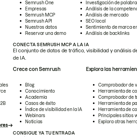
Semrush One
Investigación de palabra
Empresas
Análisis de la competen
Semrush MCP
Análisis de mercado
Semrush API
SEO local
Nuestros datos
Sentimiento de marca en
Reservar una demo
Análisis de backlinks
CONECTA SEMRUSH MCP A LA IA
El conjunto de datos de tráfico, visibilidad y anális
de IA.
Crece con Semrush
Explora las herramien
ales
Blog
Comprobador de vis
rce
Conocimiento
Herramienta de c
Academia
Comprobador de trá
B2B
Casos de éxito
Herramienta de pa
Índice de visibilidad en la IA
Herramienta de c
Webinars
Principales sitios 
Noticias
Explora otras herr
ores
CONSIGUE YA TU ENTRADA