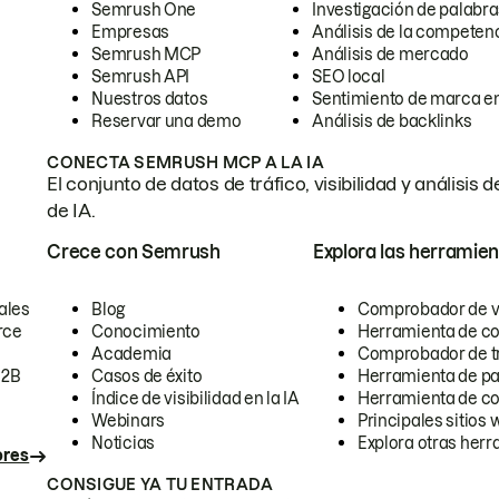
Semrush One
Investigación de palabra
Empresas
Análisis de la competen
Semrush MCP
Análisis de mercado
Semrush API
SEO local
Nuestros datos
Sentimiento de marca en
Reservar una demo
Análisis de backlinks
CONECTA SEMRUSH MCP A LA IA
El conjunto de datos de tráfico, visibilidad y anális
de IA.
Crece con Semrush
Explora las herramien
ales
Blog
Comprobador de vis
rce
Conocimiento
Herramienta de c
Academia
Comprobador de trá
B2B
Casos de éxito
Herramienta de pa
Índice de visibilidad en la IA
Herramienta de c
Webinars
Principales sitios 
Noticias
Explora otras herr
ores
CONSIGUE YA TU ENTRADA