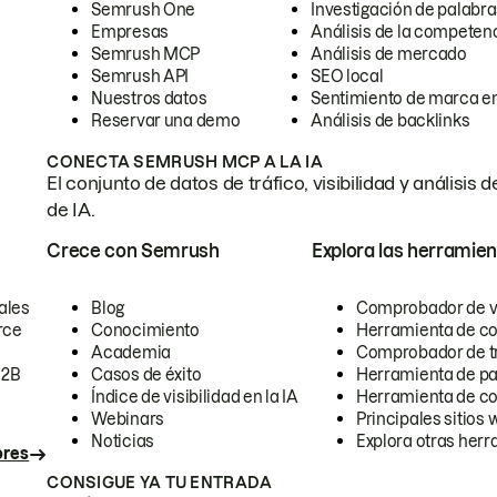
Semrush One
Investigación de palabra
Empresas
Análisis de la competen
Semrush MCP
Análisis de mercado
Semrush API
SEO local
Nuestros datos
Sentimiento de marca en
Reservar una demo
Análisis de backlinks
CONECTA SEMRUSH MCP A LA IA
El conjunto de datos de tráfico, visibilidad y anális
de IA.
Crece con Semrush
Explora las herramien
ales
Blog
Comprobador de vis
rce
Conocimiento
Herramienta de c
Academia
Comprobador de trá
B2B
Casos de éxito
Herramienta de pa
Índice de visibilidad en la IA
Herramienta de c
Webinars
Principales sitios 
Noticias
Explora otras herr
ores
CONSIGUE YA TU ENTRADA