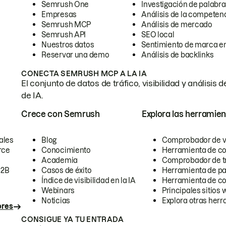
Semrush One
Investigación de palabra
Empresas
Análisis de la competen
Semrush MCP
Análisis de mercado
Semrush API
SEO local
Nuestros datos
Sentimiento de marca en
Reservar una demo
Análisis de backlinks
CONECTA SEMRUSH MCP A LA IA
El conjunto de datos de tráfico, visibilidad y anális
de IA.
Crece con Semrush
Explora las herramien
ales
Blog
Comprobador de vis
rce
Conocimiento
Herramienta de c
Academia
Comprobador de trá
B2B
Casos de éxito
Herramienta de pa
Índice de visibilidad en la IA
Herramienta de c
Webinars
Principales sitios 
Noticias
Explora otras herr
ores
CONSIGUE YA TU ENTRADA