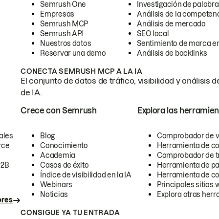
Semrush One
Investigación de palabra
Empresas
Análisis de la competen
Semrush MCP
Análisis de mercado
Semrush API
SEO local
Nuestros datos
Sentimiento de marca en
Reservar una demo
Análisis de backlinks
CONECTA SEMRUSH MCP A LA IA
El conjunto de datos de tráfico, visibilidad y anális
de IA.
Crece con Semrush
Explora las herramien
ales
Blog
Comprobador de vis
rce
Conocimiento
Herramienta de c
Academia
Comprobador de trá
B2B
Casos de éxito
Herramienta de pa
Índice de visibilidad en la IA
Herramienta de c
Webinars
Principales sitios 
Noticias
Explora otras herr
ores
CONSIGUE YA TU ENTRADA