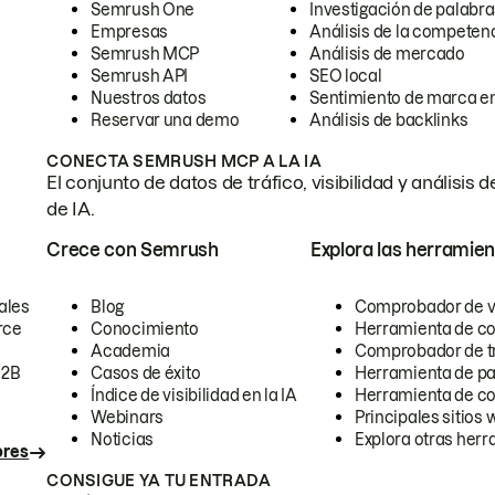
Semrush One
Investigación de palabra
Empresas
Análisis de la competen
Semrush MCP
Análisis de mercado
Semrush API
SEO local
Nuestros datos
Sentimiento de marca en
Reservar una demo
Análisis de backlinks
CONECTA SEMRUSH MCP A LA IA
El conjunto de datos de tráfico, visibilidad y anális
de IA.
Crece con Semrush
Explora las herramien
ales
Blog
Comprobador de vis
rce
Conocimiento
Herramienta de c
Academia
Comprobador de trá
B2B
Casos de éxito
Herramienta de pa
Índice de visibilidad en la IA
Herramienta de c
Webinars
Principales sitios 
Noticias
Explora otras herr
ores
CONSIGUE YA TU ENTRADA