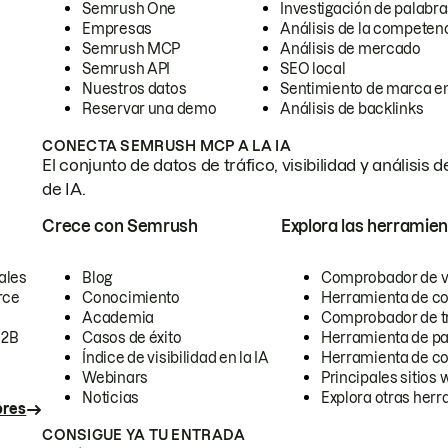
Semrush One
Investigación de palabra
Empresas
Análisis de la competen
Semrush MCP
Análisis de mercado
Semrush API
SEO local
Nuestros datos
Sentimiento de marca en
Reservar una demo
Análisis de backlinks
CONECTA SEMRUSH MCP A LA IA
El conjunto de datos de tráfico, visibilidad y anális
de IA.
Crece con Semrush
Explora las herramien
ales
Blog
Comprobador de vis
rce
Conocimiento
Herramienta de c
Academia
Comprobador de trá
B2B
Casos de éxito
Herramienta de pa
Índice de visibilidad en la IA
Herramienta de c
Webinars
Principales sitios 
Noticias
Explora otras herr
ores
CONSIGUE YA TU ENTRADA