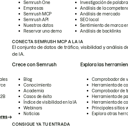
Semrush One
Investigación de palabra
Empresas
Análisis de la competen
Semrush MCP
Análisis de mercado
Semrush API
SEO local
Nuestros datos
Sentimiento de marca en
Reservar una demo
Análisis de backlinks
CONECTA SEMRUSH MCP A LA IA
El conjunto de datos de tráfico, visibilidad y anális
de IA.
Crece con Semrush
Explora las herramien
ales
Blog
Comprobador de vis
rce
Conocimiento
Herramienta de c
Academia
Comprobador de trá
B2B
Casos de éxito
Herramienta de pa
Índice de visibilidad en la IA
Herramienta de c
Webinars
Principales sitios 
Noticias
Explora otras herr
ores
CONSIGUE YA TU ENTRADA