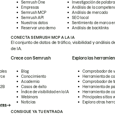
Semrush One
Investigación de palabra
Empresas
Análisis de la competen
Semrush MCP
Análisis de mercado
Semrush API
SEO local
Nuestros datos
Sentimiento de marca en
Reservar una demo
Análisis de backlinks
CONECTA SEMRUSH MCP A LA IA
El conjunto de datos de tráfico, visibilidad y anális
de IA.
Crece con Semrush
Explora las herramien
ales
Blog
Comprobador de vis
rce
Conocimiento
Herramienta de c
Academia
Comprobador de trá
B2B
Casos de éxito
Herramienta de pa
Índice de visibilidad en la IA
Herramienta de c
Webinars
Principales sitios 
Noticias
Explora otras herr
ores
CONSIGUE YA TU ENTRADA