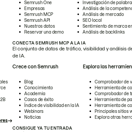
Semrush One
Investigación de palabra
Empresas
Análisis de la competen
Semrush MCP
Análisis de mercado
Semrush API
SEO local
Nuestros datos
Sentimiento de marca en
Reservar una demo
Análisis de backlinks
CONECTA SEMRUSH MCP A LA IA
El conjunto de datos de tráfico, visibilidad y anális
de IA.
Crece con Semrush
Explora las herramien
ales
Blog
Comprobador de vis
rce
Conocimiento
Herramienta de c
Academia
Comprobador de trá
B2B
Casos de éxito
Herramienta de pa
Índice de visibilidad en la IA
Herramienta de c
Webinars
Principales sitios 
Noticias
Explora otras herr
ores
CONSIGUE YA TU ENTRADA