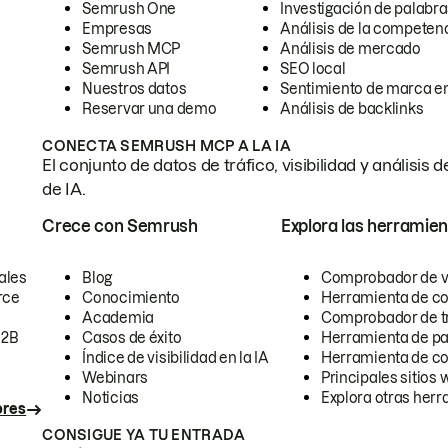
Semrush One
Investigación de palabra
Empresas
Análisis de la competen
Semrush MCP
Análisis de mercado
Semrush API
SEO local
Nuestros datos
Sentimiento de marca en
Reservar una demo
Análisis de backlinks
CONECTA SEMRUSH MCP A LA IA
El conjunto de datos de tráfico, visibilidad y anális
de IA.
Crece con Semrush
Explora las herramien
ales
Blog
Comprobador de vis
rce
Conocimiento
Herramienta de c
Academia
Comprobador de trá
B2B
Casos de éxito
Herramienta de pa
Índice de visibilidad en la IA
Herramienta de c
Webinars
Principales sitios 
Noticias
Explora otras herr
ores
CONSIGUE YA TU ENTRADA