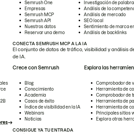
Semrush One
Investigación de palabra
Empresas
Análisis de la competen
Semrush MCP
Análisis de mercado
Semrush API
SEO local
Nuestros datos
Sentimiento de marca en
Reservar una demo
Análisis de backlinks
CONECTA SEMRUSH MCP A LA IA
El conjunto de datos de tráfico, visibilidad y anális
de IA.
Crece con Semrush
Explora las herramien
ales
Blog
Comprobador de vis
rce
Conocimiento
Herramienta de c
Academia
Comprobador de trá
B2B
Casos de éxito
Herramienta de pa
Índice de visibilidad en la IA
Herramienta de c
Webinars
Principales sitios 
Noticias
Explora otras herr
ores
CONSIGUE YA TU ENTRADA