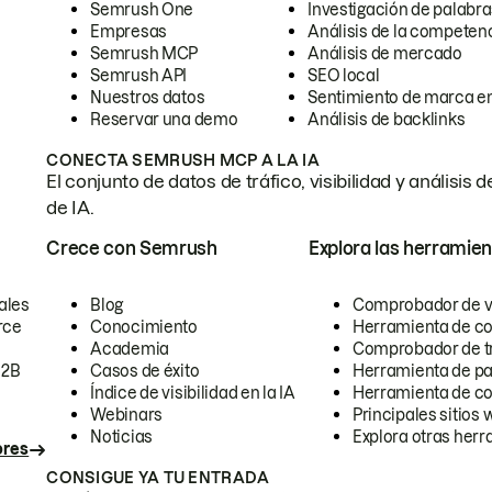
Semrush One
Investigación de palabra
Empresas
Análisis de la competen
Semrush MCP
Análisis de mercado
Semrush API
SEO local
Nuestros datos
Sentimiento de marca en
Reservar una demo
Análisis de backlinks
CONECTA SEMRUSH MCP A LA IA
El conjunto de datos de tráfico, visibilidad y anális
de IA.
Crece con Semrush
Explora las herramien
ales
Blog
Comprobador de vis
rce
Conocimiento
Herramienta de c
Academia
Comprobador de trá
B2B
Casos de éxito
Herramienta de pa
Índice de visibilidad en la IA
Herramienta de c
Webinars
Principales sitios 
Noticias
Explora otras herr
ores
CONSIGUE YA TU ENTRADA