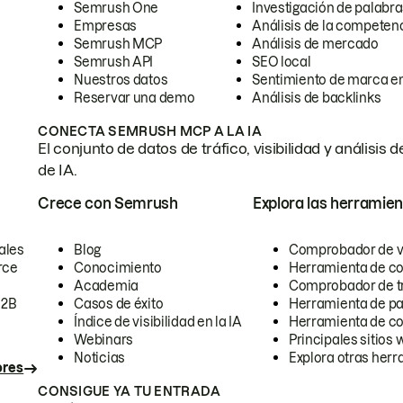
Semrush One
Investigación de palabra
Empresas
Análisis de la competen
Semrush MCP
Análisis de mercado
Semrush API
SEO local
Nuestros datos
Sentimiento de marca en
Reservar una demo
Análisis de backlinks
CONECTA SEMRUSH MCP A LA IA
El conjunto de datos de tráfico, visibilidad y anális
de IA.
Crece con Semrush
Explora las herramien
ales
Blog
Comprobador de vis
rce
Conocimiento
Herramienta de c
Academia
Comprobador de trá
B2B
Casos de éxito
Herramienta de pa
Índice de visibilidad en la IA
Herramienta de c
Webinars
Principales sitios 
Noticias
Explora otras herr
ores
CONSIGUE YA TU ENTRADA