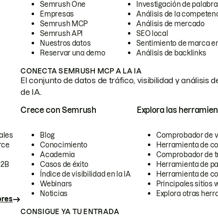
Semrush One
Investigación de palabra
Empresas
Análisis de la competen
Semrush MCP
Análisis de mercado
Semrush API
SEO local
Nuestros datos
Sentimiento de marca en
Reservar una demo
Análisis de backlinks
CONECTA SEMRUSH MCP A LA IA
El conjunto de datos de tráfico, visibilidad y anális
de IA.
Crece con Semrush
Explora las herramien
ales
Blog
Comprobador de vis
rce
Conocimiento
Herramienta de c
Academia
Comprobador de trá
B2B
Casos de éxito
Herramienta de pa
Índice de visibilidad en la IA
Herramienta de c
Webinars
Principales sitios 
Noticias
Explora otras herr
ores
CONSIGUE YA TU ENTRADA