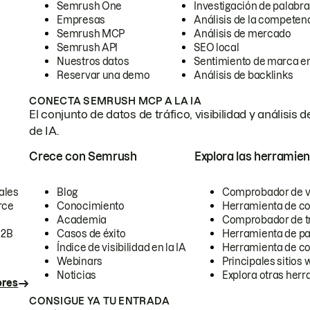
Semrush One
Investigación de palabra
Empresas
Análisis de la competen
Semrush MCP
Análisis de mercado
Semrush API
SEO local
Nuestros datos
Sentimiento de marca en
Reservar una demo
Análisis de backlinks
CONECTA SEMRUSH MCP A LA IA
El conjunto de datos de tráfico, visibilidad y anális
de IA.
Crece con Semrush
Explora las herramien
ales
Blog
Comprobador de vis
rce
Conocimiento
Herramienta de c
Academia
Comprobador de trá
B2B
Casos de éxito
Herramienta de pa
Índice de visibilidad en la IA
Herramienta de c
Webinars
Principales sitios 
Noticias
Explora otras herr
ores
CONSIGUE YA TU ENTRADA