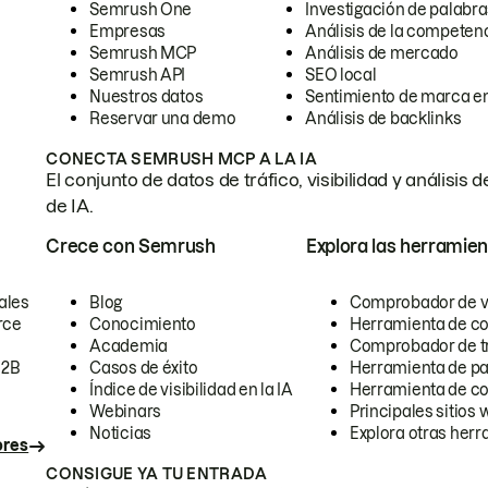
Semrush One
Investigación de palabra
Empresas
Análisis de la competen
Semrush MCP
Análisis de mercado
Semrush API
SEO local
Nuestros datos
Sentimiento de marca en
Reservar una demo
Análisis de backlinks
CONECTA SEMRUSH MCP A LA IA
El conjunto de datos de tráfico, visibilidad y anális
de IA.
Crece con Semrush
Explora las herramien
ales
Blog
Comprobador de vis
rce
Conocimiento
Herramienta de c
Academia
Comprobador de trá
B2B
Casos de éxito
Herramienta de pa
Índice de visibilidad en la IA
Herramienta de c
Webinars
Principales sitios 
Noticias
Explora otras herr
ores
CONSIGUE YA TU ENTRADA