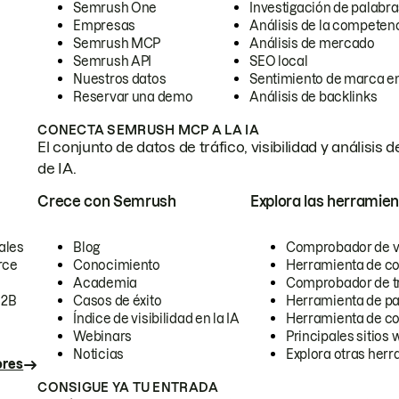
Semrush One
Investigación de palabra
Empresas
Análisis de la competen
Semrush MCP
Análisis de mercado
Semrush API
SEO local
Nuestros datos
Sentimiento de marca en
Reservar una demo
Análisis de backlinks
CONECTA SEMRUSH MCP A LA IA
El conjunto de datos de tráfico, visibilidad y anális
de IA.
Crece con Semrush
Explora las herramien
ales
Blog
Comprobador de vis
rce
Conocimiento
Herramienta de c
Academia
Comprobador de trá
B2B
Casos de éxito
Herramienta de pa
Índice de visibilidad en la IA
Herramienta de c
Webinars
Principales sitios 
Noticias
Explora otras herr
ores
CONSIGUE YA TU ENTRADA