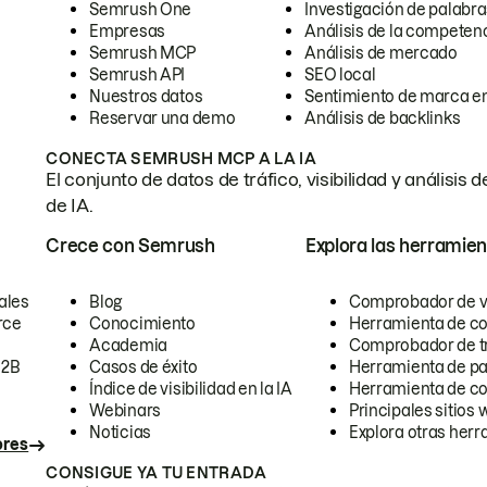
Semrush One
Investigación de palabra
Empresas
Análisis de la competen
Semrush MCP
Análisis de mercado
Semrush API
SEO local
Nuestros datos
Sentimiento de marca en
Reservar una demo
Análisis de backlinks
CONECTA SEMRUSH MCP A LA IA
El conjunto de datos de tráfico, visibilidad y anális
de IA.
Crece con Semrush
Explora las herramien
ales
Blog
Comprobador de vis
rce
Conocimiento
Herramienta de c
Academia
Comprobador de trá
B2B
Casos de éxito
Herramienta de pa
Índice de visibilidad en la IA
Herramienta de c
Webinars
Principales sitios 
Noticias
Explora otras herr
ores
CONSIGUE YA TU ENTRADA