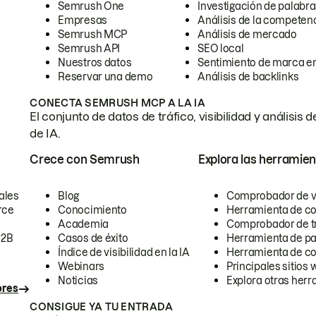
Semrush One
Investigación de palabra
Empresas
Análisis de la competen
Semrush MCP
Análisis de mercado
Semrush API
SEO local
Nuestros datos
Sentimiento de marca en
Reservar una demo
Análisis de backlinks
CONECTA SEMRUSH MCP A LA IA
El conjunto de datos de tráfico, visibilidad y anális
de IA.
Crece con Semrush
Explora las herramien
ales
Blog
Comprobador de vis
rce
Conocimiento
Herramienta de c
Academia
Comprobador de trá
B2B
Casos de éxito
Herramienta de pa
Índice de visibilidad en la IA
Herramienta de c
Webinars
Principales sitios 
Noticias
Explora otras herr
ores
CONSIGUE YA TU ENTRADA