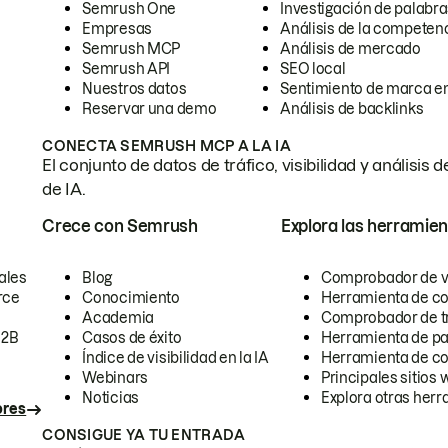
Semrush One
Investigación de palabra
Empresas
Análisis de la competen
Semrush MCP
Análisis de mercado
Semrush API
SEO local
Nuestros datos
Sentimiento de marca en
Reservar una demo
Análisis de backlinks
CONECTA SEMRUSH MCP A LA IA
El conjunto de datos de tráfico, visibilidad y anális
de IA.
Crece con Semrush
Explora las herramien
ales
Blog
Comprobador de vis
rce
Conocimiento
Herramienta de c
Academia
Comprobador de trá
B2B
Casos de éxito
Herramienta de pa
Índice de visibilidad en la IA
Herramienta de c
Webinars
Principales sitios 
Noticias
Explora otras herr
ores
CONSIGUE YA TU ENTRADA