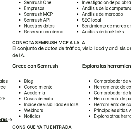
Semrush One
Investigación de palabra
Empresas
Análisis de la competen
Semrush MCP
Análisis de mercado
Semrush API
SEO local
Nuestros datos
Sentimiento de marca en
Reservar una demo
Análisis de backlinks
CONECTA SEMRUSH MCP A LA IA
El conjunto de datos de tráfico, visibilidad y anális
de IA.
Crece con Semrush
Explora las herramien
ales
Blog
Comprobador de vis
rce
Conocimiento
Herramienta de c
Academia
Comprobador de trá
B2B
Casos de éxito
Herramienta de pa
Índice de visibilidad en la IA
Herramienta de c
Webinars
Principales sitios 
Noticias
Explora otras herr
ores
CONSIGUE YA TU ENTRADA