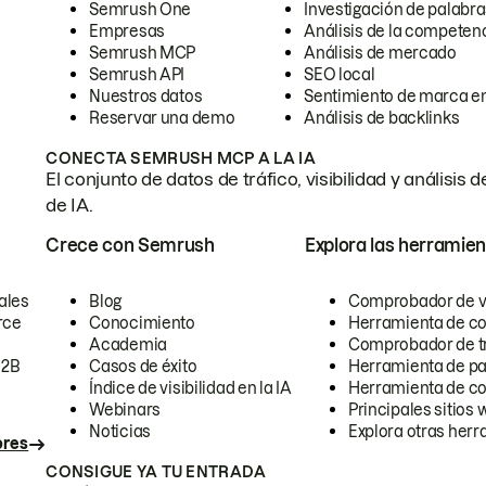
Semrush One
Investigación de palabra
Empresas
Análisis de la competen
Semrush MCP
Análisis de mercado
Semrush API
SEO local
Nuestros datos
Sentimiento de marca en
Reservar una demo
Análisis de backlinks
CONECTA SEMRUSH MCP A LA IA
El conjunto de datos de tráfico, visibilidad y anális
de IA.
Crece con Semrush
Explora las herramien
ales
Blog
Comprobador de vis
rce
Conocimiento
Herramienta de c
Academia
Comprobador de trá
B2B
Casos de éxito
Herramienta de pa
Índice de visibilidad en la IA
Herramienta de c
Webinars
Principales sitios 
Noticias
Explora otras herr
ores
CONSIGUE YA TU ENTRADA