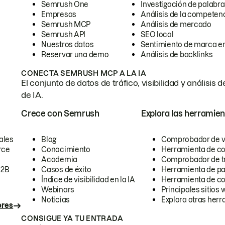
Semrush One
Investigación de palabra
Empresas
Análisis de la competen
Semrush MCP
Análisis de mercado
Semrush API
SEO local
Nuestros datos
Sentimiento de marca en
Reservar una demo
Análisis de backlinks
CONECTA SEMRUSH MCP A LA IA
El conjunto de datos de tráfico, visibilidad y anális
de IA.
Crece con Semrush
Explora las herramien
ales
Blog
Comprobador de vis
rce
Conocimiento
Herramienta de c
Academia
Comprobador de trá
B2B
Casos de éxito
Herramienta de pa
Índice de visibilidad en la IA
Herramienta de c
Webinars
Principales sitios 
Noticias
Explora otras herr
ores
CONSIGUE YA TU ENTRADA