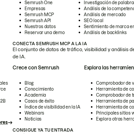
Semrush One
Investigación de palabra
Empresas
Análisis de la competen
Semrush MCP
Análisis de mercado
Semrush API
SEO local
Nuestros datos
Sentimiento de marca en
Reservar una demo
Análisis de backlinks
CONECTA SEMRUSH MCP A LA IA
El conjunto de datos de tráfico, visibilidad y anális
de IA.
Crece con Semrush
Explora las herramien
ales
Blog
Comprobador de vis
rce
Conocimiento
Herramienta de c
Academia
Comprobador de trá
B2B
Casos de éxito
Herramienta de pa
Índice de visibilidad en la IA
Herramienta de c
Webinars
Principales sitios 
Noticias
Explora otras herr
ores
CONSIGUE YA TU ENTRADA