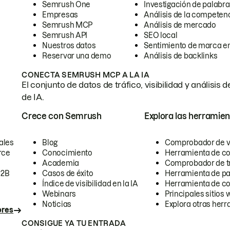
Semrush One
Investigación de palabra
Empresas
Análisis de la competen
Semrush MCP
Análisis de mercado
Semrush API
SEO local
Nuestros datos
Sentimiento de marca en
Reservar una demo
Análisis de backlinks
CONECTA SEMRUSH MCP A LA IA
El conjunto de datos de tráfico, visibilidad y anális
de IA.
Crece con Semrush
Explora las herramien
ales
Blog
Comprobador de vis
rce
Conocimiento
Herramienta de c
Academia
Comprobador de trá
B2B
Casos de éxito
Herramienta de pa
Índice de visibilidad en la IA
Herramienta de c
Webinars
Principales sitios 
Noticias
Explora otras herr
ores
CONSIGUE YA TU ENTRADA