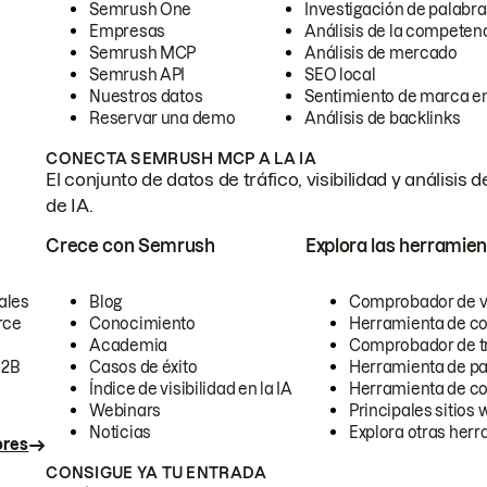
Semrush One
Investigación de palabra
Empresas
Análisis de la competen
Semrush MCP
Análisis de mercado
Semrush API
SEO local
Nuestros datos
Sentimiento de marca en
Reservar una demo
Análisis de backlinks
CONECTA SEMRUSH MCP A LA IA
El conjunto de datos de tráfico, visibilidad y anális
de IA.
Crece con Semrush
Explora las herramien
ales
Blog
Comprobador de vis
rce
Conocimiento
Herramienta de c
Academia
Comprobador de trá
B2B
Casos de éxito
Herramienta de pa
Índice de visibilidad en la IA
Herramienta de c
Webinars
Principales sitios 
Noticias
Explora otras herr
ores
CONSIGUE YA TU ENTRADA