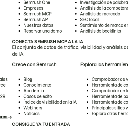
Semrush One
Investigación de palabra
Empresas
Análisis de la competen
Semrush MCP
Análisis de mercado
Semrush API
SEO local
Nuestros datos
Sentimiento de marca en
Reservar una demo
Análisis de backlinks
CONECTA SEMRUSH MCP A LA IA
El conjunto de datos de tráfico, visibilidad y anális
de IA.
Crece con Semrush
Explora las herramien
ales
Blog
Comprobador de vis
rce
Conocimiento
Herramienta de c
Academia
Comprobador de trá
B2B
Casos de éxito
Herramienta de pa
Índice de visibilidad en la IA
Herramienta de c
Webinars
Principales sitios 
Noticias
Explora otras herr
ores
CONSIGUE YA TU ENTRADA