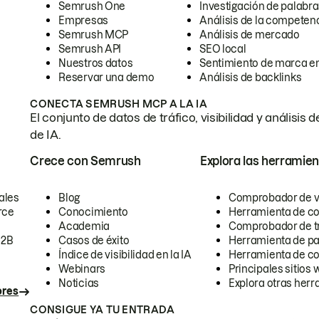
Semrush One
Investigación de palabra
Empresas
Análisis de la competen
Semrush MCP
Análisis de mercado
Semrush API
SEO local
Nuestros datos
Sentimiento de marca en
Reservar una demo
Análisis de backlinks
CONECTA SEMRUSH MCP A LA IA
El conjunto de datos de tráfico, visibilidad y anális
de IA.
Crece con Semrush
Explora las herramien
ales
Blog
Comprobador de vis
rce
Conocimiento
Herramienta de c
Academia
Comprobador de trá
B2B
Casos de éxito
Herramienta de pa
Índice de visibilidad en la IA
Herramienta de c
Webinars
Principales sitios 
Noticias
Explora otras herr
ores
CONSIGUE YA TU ENTRADA