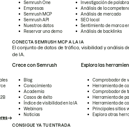
Semrush One
Investigación de palabra
Empresas
Análisis de la competen
Semrush MCP
Análisis de mercado
Semrush API
SEO local
Nuestros datos
Sentimiento de marca en
Reservar una demo
Análisis de backlinks
CONECTA SEMRUSH MCP A LA IA
El conjunto de datos de tráfico, visibilidad y anális
de IA.
Crece con Semrush
Explora las herramien
ales
Blog
Comprobador de vis
rce
Conocimiento
Herramienta de c
Academia
Comprobador de trá
B2B
Casos de éxito
Herramienta de pa
Índice de visibilidad en la IA
Herramienta de c
Webinars
Principales sitios 
Noticias
Explora otras herr
ores
CONSIGUE YA TU ENTRADA