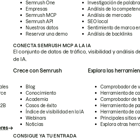
Semrush One
Investigación de palabra
Empresas
Análisis de la competen
Semrush MCP
Análisis de mercado
Semrush API
SEO local
Nuestros datos
Sentimiento de marca en
Reservar una demo
Análisis de backlinks
CONECTA SEMRUSH MCP A LA IA
El conjunto de datos de tráfico, visibilidad y anális
de IA.
Crece con Semrush
Explora las herramien
ales
Blog
Comprobador de vis
rce
Conocimiento
Herramienta de c
Academia
Comprobador de trá
B2B
Casos de éxito
Herramienta de pa
Índice de visibilidad en la IA
Herramienta de c
Webinars
Principales sitios 
Noticias
Explora otras herr
ores
CONSIGUE YA TU ENTRADA