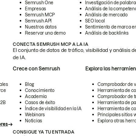
Semrush One
Investigación de palabra
Empresas
Análisis de la competen
Semrush MCP
Análisis de mercado
Semrush API
SEO local
Nuestros datos
Sentimiento de marca en
Reservar una demo
Análisis de backlinks
CONECTA SEMRUSH MCP A LA IA
El conjunto de datos de tráfico, visibilidad y anális
de IA.
Crece con Semrush
Explora las herramien
ales
Blog
Comprobador de vis
rce
Conocimiento
Herramienta de c
Academia
Comprobador de trá
B2B
Casos de éxito
Herramienta de pa
Índice de visibilidad en la IA
Herramienta de c
Webinars
Principales sitios 
Noticias
Explora otras herr
ores
CONSIGUE YA TU ENTRADA