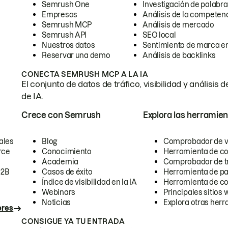
Semrush One
Investigación de palabra
Empresas
Análisis de la competen
Semrush MCP
Análisis de mercado
Semrush API
SEO local
Nuestros datos
Sentimiento de marca en
Reservar una demo
Análisis de backlinks
CONECTA SEMRUSH MCP A LA IA
El conjunto de datos de tráfico, visibilidad y anális
de IA.
Crece con Semrush
Explora las herramien
ales
Blog
Comprobador de vis
rce
Conocimiento
Herramienta de c
Academia
Comprobador de trá
B2B
Casos de éxito
Herramienta de pa
Índice de visibilidad en la IA
Herramienta de c
Webinars
Principales sitios 
Noticias
Explora otras herr
ores
CONSIGUE YA TU ENTRADA