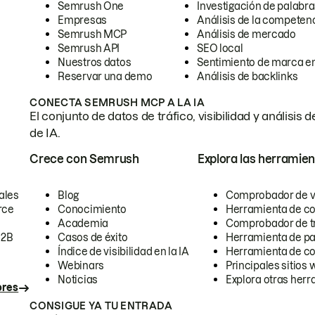
Semrush One
Investigación de palabra
Empresas
Análisis de la competen
Semrush MCP
Análisis de mercado
Semrush API
SEO local
Nuestros datos
Sentimiento de marca en
Reservar una demo
Análisis de backlinks
CONECTA SEMRUSH MCP A LA IA
El conjunto de datos de tráfico, visibilidad y anális
de IA.
Crece con Semrush
Explora las herramien
ales
Blog
Comprobador de vis
rce
Conocimiento
Herramienta de c
Academia
Comprobador de trá
B2B
Casos de éxito
Herramienta de pa
Índice de visibilidad en la IA
Herramienta de c
Webinars
Principales sitios 
Noticias
Explora otras herr
ores
CONSIGUE YA TU ENTRADA