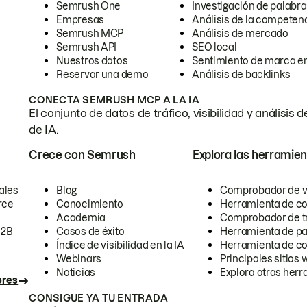
Semrush One
Investigación de palabra
Empresas
Análisis de la competen
Semrush MCP
Análisis de mercado
Semrush API
SEO local
Nuestros datos
Sentimiento de marca en
Reservar una demo
Análisis de backlinks
CONECTA SEMRUSH MCP A LA IA
El conjunto de datos de tráfico, visibilidad y anális
de IA.
Crece con Semrush
Explora las herramien
ales
Blog
Comprobador de vis
rce
Conocimiento
Herramienta de c
Academia
Comprobador de trá
B2B
Casos de éxito
Herramienta de pa
Índice de visibilidad en la IA
Herramienta de c
Webinars
Principales sitios 
Noticias
Explora otras herr
ores
CONSIGUE YA TU ENTRADA