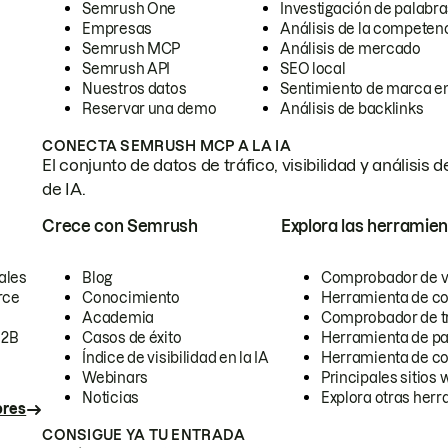
Semrush One
Investigación de palabra
Empresas
Análisis de la competen
Semrush MCP
Análisis de mercado
Semrush API
SEO local
Nuestros datos
Sentimiento de marca en
Reservar una demo
Análisis de backlinks
CONECTA SEMRUSH MCP A LA IA
El conjunto de datos de tráfico, visibilidad y anális
de IA.
Crece con Semrush
Explora las herramien
ales
Blog
Comprobador de vis
rce
Conocimiento
Herramienta de c
Academia
Comprobador de trá
B2B
Casos de éxito
Herramienta de pa
Índice de visibilidad en la IA
Herramienta de c
Webinars
Principales sitios 
Noticias
Explora otras herr
ores
CONSIGUE YA TU ENTRADA