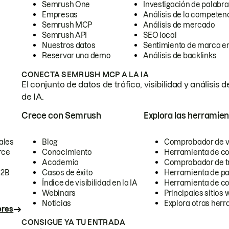
Semrush One
Investigación de palabra
Empresas
Análisis de la competen
Semrush MCP
Análisis de mercado
Semrush API
SEO local
Nuestros datos
Sentimiento de marca en
Reservar una demo
Análisis de backlinks
CONECTA SEMRUSH MCP A LA IA
El conjunto de datos de tráfico, visibilidad y anális
de IA.
Crece con Semrush
Explora las herramien
ales
Blog
Comprobador de vis
rce
Conocimiento
Herramienta de c
Academia
Comprobador de trá
B2B
Casos de éxito
Herramienta de pa
Índice de visibilidad en la IA
Herramienta de c
Webinars
Principales sitios 
Noticias
Explora otras herr
ores
CONSIGUE YA TU ENTRADA