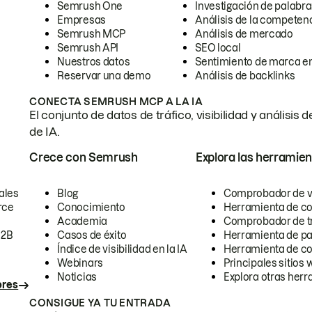
Semrush One
Investigación de palabra
Empresas
Análisis de la competen
Semrush MCP
Análisis de mercado
Semrush API
SEO local
Nuestros datos
Sentimiento de marca en
Reservar una demo
Análisis de backlinks
CONECTA SEMRUSH MCP A LA IA
El conjunto de datos de tráfico, visibilidad y anális
de IA.
Crece con Semrush
Explora las herramien
ales
Blog
Comprobador de vis
rce
Conocimiento
Herramienta de c
Academia
Comprobador de trá
B2B
Casos de éxito
Herramienta de pa
Índice de visibilidad en la IA
Herramienta de c
Webinars
Principales sitios 
Noticias
Explora otras herr
ores
CONSIGUE YA TU ENTRADA