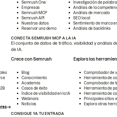
Semrush One
Investigación de palabra
Empresas
Análisis de la competen
Semrush MCP
Análisis de mercado
Semrush API
SEO local
Nuestros datos
Sentimiento de marca en
Reservar una demo
Análisis de backlinks
CONECTA SEMRUSH MCP A LA IA
El conjunto de datos de tráfico, visibilidad y anális
de IA.
Crece con Semrush
Explora las herramien
ales
Blog
Comprobador de vis
rce
Conocimiento
Herramienta de c
Academia
Comprobador de trá
B2B
Casos de éxito
Herramienta de pa
Índice de visibilidad en la IA
Herramienta de c
Webinars
Principales sitios 
Noticias
Explora otras herr
ores
CONSIGUE YA TU ENTRADA