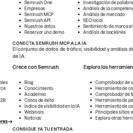
Semrush One
Investigación de palabra
Empresas
Análisis de la competen
Semrush MCP
Análisis de mercado
Semrush API
SEO local
Nuestros datos
Sentimiento de marca en
Reservar una demo
Análisis de backlinks
CONECTA SEMRUSH MCP A LA IA
El conjunto de datos de tráfico, visibilidad y anális
de IA.
Crece con Semrush
Explora las herramien
ales
Blog
Comprobador de vis
rce
Conocimiento
Herramienta de c
Academia
Comprobador de trá
B2B
Casos de éxito
Herramienta de pa
Índice de visibilidad en la IA
Herramienta de c
Webinars
Principales sitios 
Noticias
Explora otras herr
ores
CONSIGUE YA TU ENTRADA