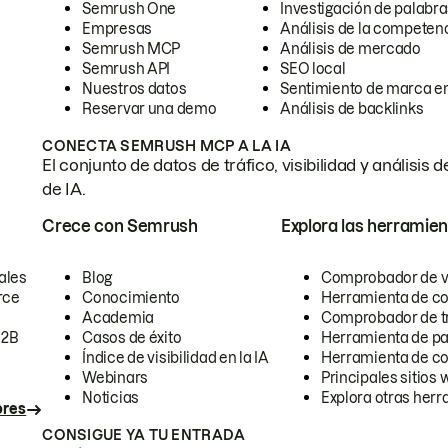
Semrush One
Investigación de palabra
Empresas
Análisis de la competen
Semrush MCP
Análisis de mercado
Semrush API
SEO local
Nuestros datos
Sentimiento de marca en
Reservar una demo
Análisis de backlinks
CONECTA SEMRUSH MCP A LA IA
El conjunto de datos de tráfico, visibilidad y anális
de IA.
Crece con Semrush
Explora las herramien
ales
Blog
Comprobador de vis
rce
Conocimiento
Herramienta de c
Academia
Comprobador de trá
B2B
Casos de éxito
Herramienta de pa
Índice de visibilidad en la IA
Herramienta de c
Webinars
Principales sitios 
Noticias
Explora otras herr
ores
CONSIGUE YA TU ENTRADA