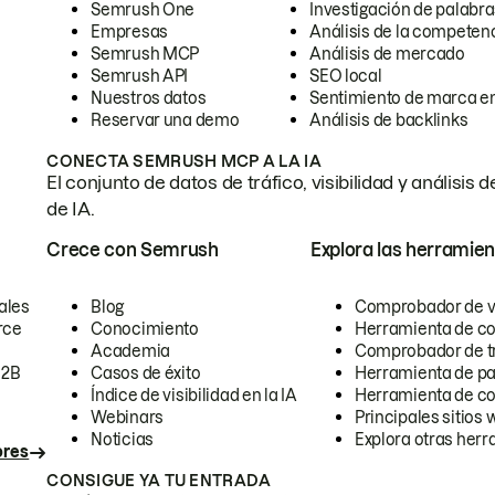
Semrush One
Investigación de palabra
Empresas
Análisis de la competen
Semrush MCP
Análisis de mercado
Semrush API
SEO local
Nuestros datos
Sentimiento de marca en
Reservar una demo
Análisis de backlinks
CONECTA SEMRUSH MCP A LA IA
El conjunto de datos de tráfico, visibilidad y anális
de IA.
Crece con Semrush
Explora las herramien
ales
Blog
Comprobador de vis
rce
Conocimiento
Herramienta de c
Academia
Comprobador de trá
B2B
Casos de éxito
Herramienta de pa
Índice de visibilidad en la IA
Herramienta de c
Webinars
Principales sitios 
Noticias
Explora otras herr
ores
CONSIGUE YA TU ENTRADA