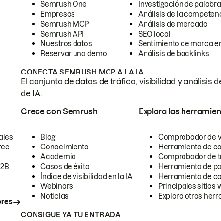
Semrush One
Investigación de palabra
Empresas
Análisis de la competen
Semrush MCP
Análisis de mercado
Semrush API
SEO local
Nuestros datos
Sentimiento de marca en
Reservar una demo
Análisis de backlinks
CONECTA SEMRUSH MCP A LA IA
El conjunto de datos de tráfico, visibilidad y anális
de IA.
Crece con Semrush
Explora las herramien
ales
Blog
Comprobador de vis
rce
Conocimiento
Herramienta de c
Academia
Comprobador de trá
B2B
Casos de éxito
Herramienta de pa
Índice de visibilidad en la IA
Herramienta de c
Webinars
Principales sitios 
Noticias
Explora otras herr
ores
CONSIGUE YA TU ENTRADA