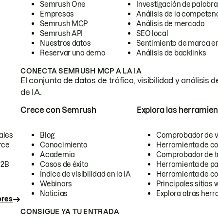
Semrush One
Investigación de palabra
Empresas
Análisis de la competen
Semrush MCP
Análisis de mercado
Semrush API
SEO local
Nuestros datos
Sentimiento de marca en
Reservar una demo
Análisis de backlinks
CONECTA SEMRUSH MCP A LA IA
El conjunto de datos de tráfico, visibilidad y anális
de IA.
Crece con Semrush
Explora las herramien
ales
Blog
Comprobador de vis
rce
Conocimiento
Herramienta de c
Academia
Comprobador de trá
B2B
Casos de éxito
Herramienta de pa
Índice de visibilidad en la IA
Herramienta de c
Webinars
Principales sitios 
Noticias
Explora otras herr
ores
CONSIGUE YA TU ENTRADA