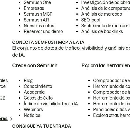
Semrush One
Investigación de palabra
Empresas
Análisis de la competen
Semrush MCP
Análisis de mercado
Semrush API
SEO local
Nuestros datos
Sentimiento de marca en
Reservar una demo
Análisis de backlinks
CONECTA SEMRUSH MCP A LA IA
El conjunto de datos de tráfico, visibilidad y anális
de IA.
Crece con Semrush
Explora las herramien
ales
Blog
Comprobador de vis
rce
Conocimiento
Herramienta de c
Academia
Comprobador de trá
B2B
Casos de éxito
Herramienta de pa
Índice de visibilidad en la IA
Herramienta de c
Webinars
Principales sitios 
Noticias
Explora otras herr
ores
CONSIGUE YA TU ENTRADA