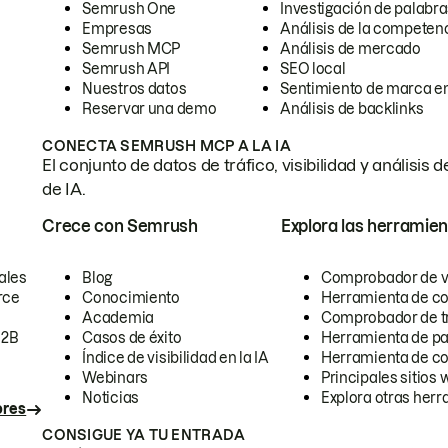
Semrush One
Investigación de palabra
Empresas
Análisis de la competen
Semrush MCP
Análisis de mercado
Semrush API
SEO local
Nuestros datos
Sentimiento de marca en
Reservar una demo
Análisis de backlinks
CONECTA SEMRUSH MCP A LA IA
El conjunto de datos de tráfico, visibilidad y anális
de IA.
Crece con Semrush
Explora las herramien
ales
Blog
Comprobador de vis
rce
Conocimiento
Herramienta de c
Academia
Comprobador de trá
B2B
Casos de éxito
Herramienta de pa
Índice de visibilidad en la IA
Herramienta de c
Webinars
Principales sitios 
Noticias
Explora otras herr
ores
CONSIGUE YA TU ENTRADA