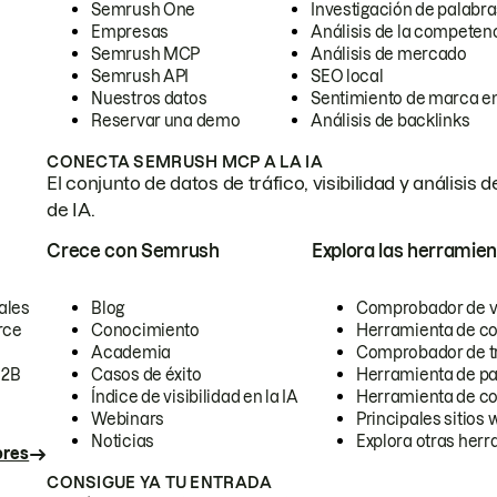
Semrush One
Investigación de palabra
Empresas
Análisis de la competen
Semrush MCP
Análisis de mercado
Semrush API
SEO local
Nuestros datos
Sentimiento de marca en
Reservar una demo
Análisis de backlinks
CONECTA SEMRUSH MCP A LA IA
El conjunto de datos de tráfico, visibilidad y anális
de IA.
Crece con Semrush
Explora las herramien
ales
Blog
Comprobador de vis
rce
Conocimiento
Herramienta de c
Academia
Comprobador de trá
B2B
Casos de éxito
Herramienta de pa
Índice de visibilidad en la IA
Herramienta de c
Webinars
Principales sitios 
Noticias
Explora otras herr
ores
CONSIGUE YA TU ENTRADA