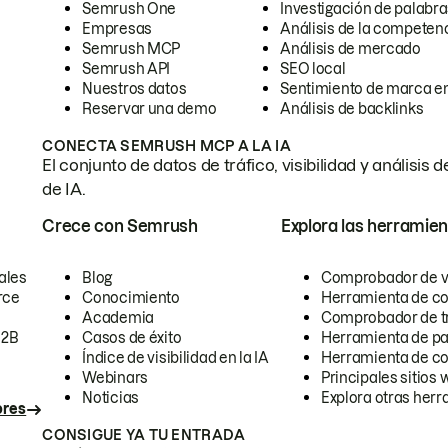
Semrush One
Investigación de palabra
Empresas
Análisis de la competen
Semrush MCP
Análisis de mercado
Semrush API
SEO local
Nuestros datos
Sentimiento de marca en
Reservar una demo
Análisis de backlinks
CONECTA SEMRUSH MCP A LA IA
El conjunto de datos de tráfico, visibilidad y anális
de IA.
Crece con Semrush
Explora las herramien
ales
Blog
Comprobador de vis
rce
Conocimiento
Herramienta de c
Academia
Comprobador de trá
B2B
Casos de éxito
Herramienta de pa
Índice de visibilidad en la IA
Herramienta de c
Webinars
Principales sitios 
Noticias
Explora otras herr
ores
CONSIGUE YA TU ENTRADA