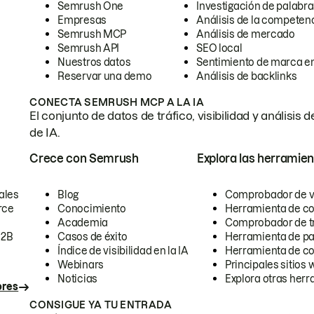
Semrush One
Investigación de palabra
Empresas
Análisis de la competen
Semrush MCP
Análisis de mercado
Semrush API
SEO local
Nuestros datos
Sentimiento de marca en
Reservar una demo
Análisis de backlinks
CONECTA SEMRUSH MCP A LA IA
El conjunto de datos de tráfico, visibilidad y anális
de IA.
Crece con Semrush
Explora las herramien
ales
Blog
Comprobador de vis
rce
Conocimiento
Herramienta de c
Academia
Comprobador de trá
B2B
Casos de éxito
Herramienta de pa
Índice de visibilidad en la IA
Herramienta de c
Webinars
Principales sitios 
Noticias
Explora otras herr
ores
CONSIGUE YA TU ENTRADA